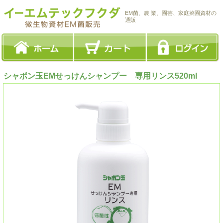
EM菌、農 業、園芸、家庭菜園資材の
通販
シャボン玉EMせっけんシャンプー 専用リンス520ml