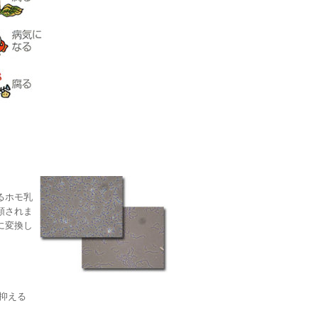
るホモ乳
類されま
に変換し
抑える