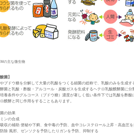
EMの主な微生物
酸菌】
やブドウ糖を分解して大量の乳酸をつくる細菌の総称で、乳酸のみを生成す
酵菌と乳酸・酢酸・アルコール・炭酸ガスを生成するヘテロ乳酸醗酵菌に分
培養条件やグルコース（ブドウ糖）濃度が著しく低い条件下では乳酸を酢酸
ロ醗酵と同じ作用をすることもあります。
菌の効果
ミンの合成
吸収の補助 便秘や下痢、食中毒の予防、血中コレステロール上昇・高血圧を
防除 風邪、ゼンソクを予防したりガンを予防、抑制する