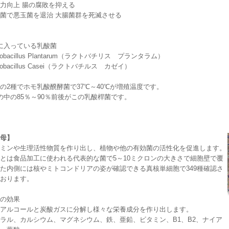
力向上 腸の腐敗を抑える
菌で悪玉菌を退治 大腸菌群を死滅させる
に入っている乳酸菌
ctobacillus Plantarum（ラクトバチリス プランタラム）
ctobacillus Casei（ラクトバチルス カゼイ）
の2種でホモ乳酸醗酵菌で37℃～40℃が増殖温度です。
の中の85％～90％前後がこの乳酸桿菌です。
母】
ミンや生理活性物質を作り出し、植物や他の有効菌の活性化を促進します。
とは食品加工に使われる代表的な菌で5～10ミクロンの大きさで細胞壁で覆
た内側には核やミトコンドリアの姿が確認できる真核単細胞で349種確認さ
おります。
の効果
アルコールと炭酸ガスに分解し様々な栄養成分を作り出します。
ラル、カルシウム、マグネシウム、鉄、亜鉛、ビタミン、B1、B2、ナイア