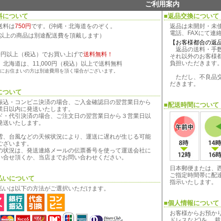
ご利用案内
料について
■返品交換について
送料は
750円
です。(沖縄・北海道をのぞく。
返品は未開封・未
電話、FAXにて連
kg以上の商品は別途配送費を頂戴します）
【お客様都合の返
返品の送料・手数
800円以上（税込）でお買い上げで
送料無料！
それ以外のお客様
負担いただきます
、北海道は、11,000円（税込）以上で送料無料
にお住まいの方は別途費用を頂く場合がございます。
ただし、不良品交
だきます。
について
振込・コンビニ決済の場合、ご入金確認日の翌営業日から
■配送時間について
業日以内に発送いたします。
ド・代引決済の場合、ご注文日の翌営業日から３営業日以
発送いたします。
雪、台風などの天候状況により、運送に遅れが生じる可能
ございます。
の状況は、発送連絡メールの伝票番号を使って運送会社に
い合せ頂くか、当店までお問い合わせください。
日本郵便または、
ご指定時間帯に配
払いについて
指示いたします。
払いは以下の方法がご選択いただけます。
■個人情報について
お客様からお預か
ドレスなど)を、 