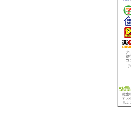
・ク
・銀
・コ
（送
■お問
微生
〒56
TEL：