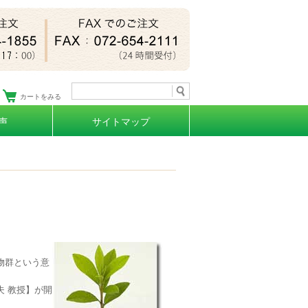
カートをみる
声
サイトマップ
微生物群という意
 教授】が開