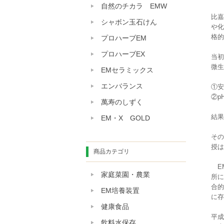
自然のチカラ EMW
比嘉
シャボン玉石けん
や化
格的
プロハーブEM
プロハーブEX
当初
微生
EMセラミックス
エンバランス
①安
②p
萬寿のしずく
結果
EM・X GOLD
その
授は
商品カテゴリ
E
家庭菜園・農業
所に
合的
EM培養装置
に存
健康食品
平成
飲料水保存