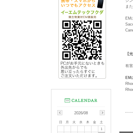
シン
また
EM
Sa
Ca
【光
有害
EM
Rh
Rh
2026/08
日
月
火
水
木
金
土
1