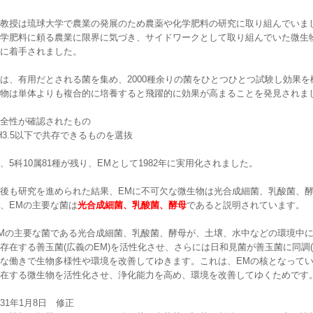
教授は琉球大学で農業の発展のため農薬や化学肥料の研究に取り組んでいま
学肥料に頼る農業に限界に気づき、サイドワークとして取り組んでいた微生
に着手されました。
は、有用だとされる菌を集め、2000種余りの菌をひとつひとつ試験し効果
物は単体よりも複合的に培養すると飛躍的に効果が高まることを発見されま
全性が確認されたもの
H3.5以下で共存できるものを選抜
、5科10属81種が残り、EMとして1982年に実用化されました。
後も研究を進められた結果、EMに不可欠な微生物は光合成細菌、乳酸菌、
、EMの主要な菌は
光合成細菌、乳酸菌、酵母
であると説明されています。
Mの主要な菌である光合成細菌、乳酸菌、酵母が、土壌、水中などの環境中に
存在する善玉菌(広義のEM)を活性化させ、さらには日和見菌が善玉菌に同調
な働きで生物多様性や環境を改善してゆきます。これは、EMの核となって
在する微生物を活性化させ、浄化能力を高め、環境を改善してゆくためです
31年1月8日 修正