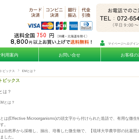
マイページへログイン
ご利用案内
お問い合せ
お客様の
トピックス
EMとは？
トピックス
とは？
EMとは？
とは(Effective Microorganisms)の頭文字から付けられた造語で、有用な
す。
は自然界から採種し、抽出、培養した微生物で、【琉球大学農学部の比嘉照夫
ました。