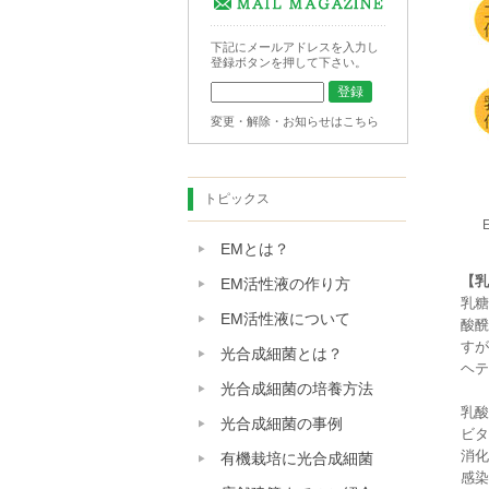
下記にメールアドレスを入力し
登録ボタンを押して下さい。
変更・解除・お知らせはこちら
トピックス
EMとは？
【乳
EM活性液の作り方
乳糖
EM活性液について
酸醗
すが
光合成細菌とは？
ヘテ
光合成細菌の培養方法
乳酸
光合成細菌の事例
ビタ
消化
有機栽培に光合成細菌
感染