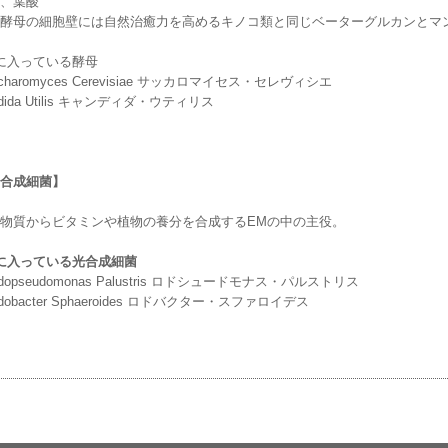
、葉酸
酵母の細胞壁には自然治癒力を高めるキノコ類と同じベーターグルカンとマ
に入っている酵母
ccharomyces Cerevisiae サッカロマイセス・セレヴィシエ
ndida Utilis キャンディダ・ウティリス
合成細菌】
物質からビタミンや植物の養分を合成するEMの中の主役。
に入っている光合成細菌
odopseudomonas Palustris ロドシュードモナス・パルストリス
odobacter Sphaeroides ロドバクター・スファロイデス