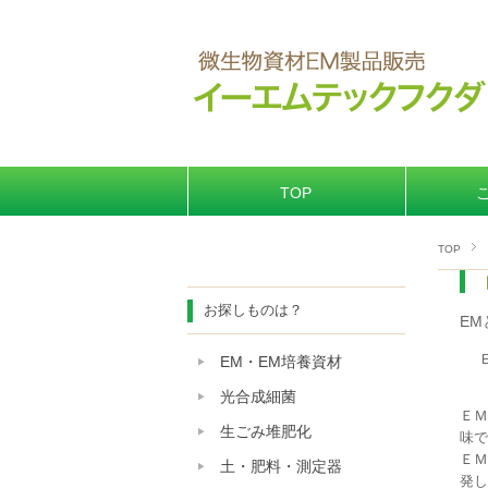
TOP
TOP
お探しものは？
EM
EM・EM培養資材
光合成細菌
ＥＭ
生ごみ堆肥化
味で
ＥＭ
土・肥料・測定器
発し