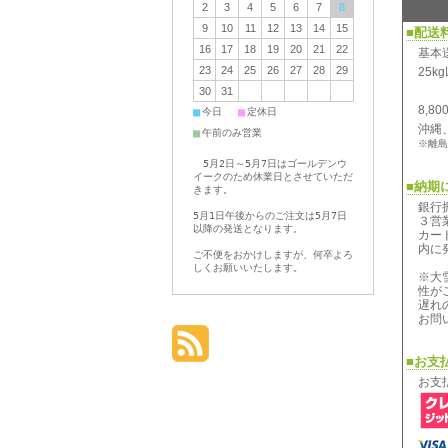
2
3
4
5
6
7
8
9
10
11
12
13
14
15
■配送
16
17
18
19
20
21
22
基本
23
24
25
26
27
28
29
25
30
31
8,
■
■
今日
定休日
沖縄
■
午前のみ営業
※離島
5月2日～5月7日はゴールデンウ
イークのため休業日とさせていただ
■納期
きます。
銀行
5月1日午後からのご注文は5月7日
３営
以降の発送となります。
カー
内に
ご不便をおかけしますが、何卒よろ
しくお願いいたします。
※大
性が
遅れ
お問
■お支
お支