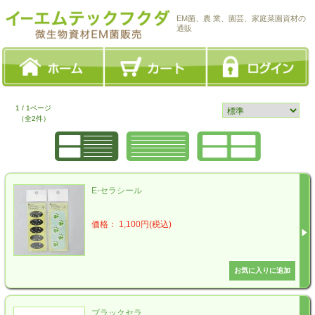
EM菌、農 業、園芸、家庭菜園資材の
通販
1 / 1ページ
（全2件）
E-セラシール
価格： 1,100円(税込)
ブラックセラ