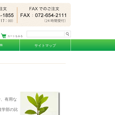
カートをみる
声
サイトマップ
語で、有用な
農学部の比