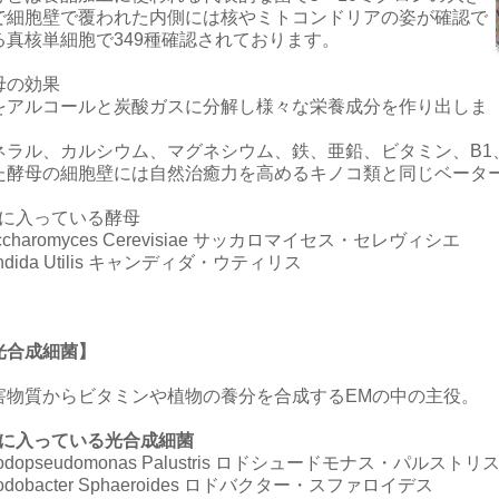
で細胞壁で覆われた内側には核やミトコンドリアの姿が確認で
る真核単細胞で349種確認されております。
母の効果
をアルコールと炭酸ガスに分解し様々な栄養成分を作り出しま
。
ネラル、カルシウム、マグネシウム、鉄、亜鉛、ビタミン、B1
た酵母の細胞壁には自然治癒力を高めるキノコ類と同じベータ
Mに入っている酵母
ccharomyces Cerevisiae サッカロマイセス・セレヴィシエ
ndida Utilis キャンディダ・ウティリス
光合成細菌】
害物質からビタミンや植物の養分を合成するEMの中の主役。
Mに入っている光合成細菌
odopseudomonas Palustris ロドシュードモナス・パルストリ
odobacter Sphaeroides ロドバクター・スファロイデス