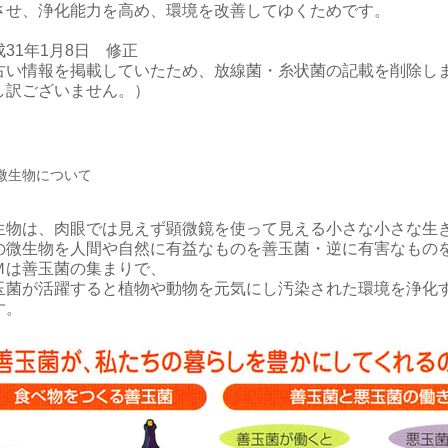
させ、浄化能力を高め、環境を改善してゆくためです。
成31年1月8日 修正
古い情報を掲載していたため、放線菌・糸状菌の記載を削除し
し訳ございません。）
微生物について
生物は、肉眼では見えず顕微鏡を使って見える小さな小さな生
の微生物を人間や自然に有益なものを善玉菌・逆に有害なもの
Ｍは善玉菌の集まりで、
玉菌が活躍すると植物や動物を元気にし汚染された環境を浄化
す。