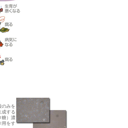
酸のみを
生成する
ウ糖）濃
作用をす