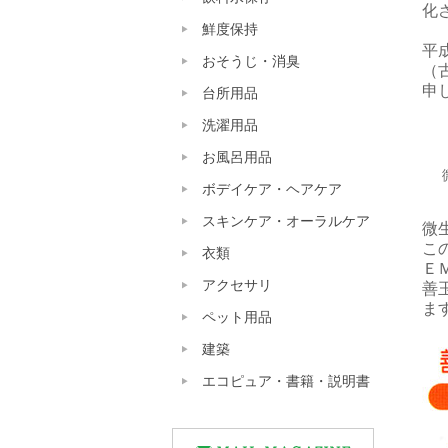
化
鮮度保持
平
おそうじ・消臭
（
申
台所用品
洗濯用品
お風呂用品
ボデイケア・ヘアケア
スキンケア・オーラルケア
微
こ
衣類
Ｅ
アクセサリ
善
ま
ペット用品
建築
エコピュア・書籍・説明書