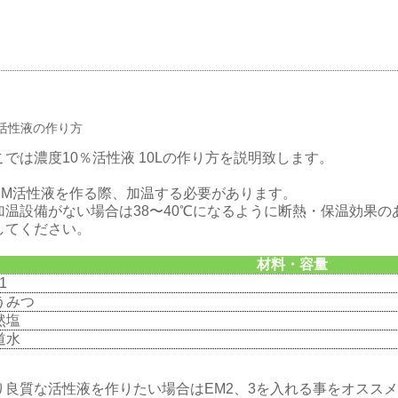
M活性液の作り方
こでは濃度10％活性液 10Lの作り方を説明致します。
EM活性液を作る際、加温する必要があります。
温設備がない場合は38〜40℃になるように断熱・保温効果の
してください。
材料・容量
1
うみつ
然塩
道水
り良質な活性液を作りたい場合はEM2、3を入れる事をオスス