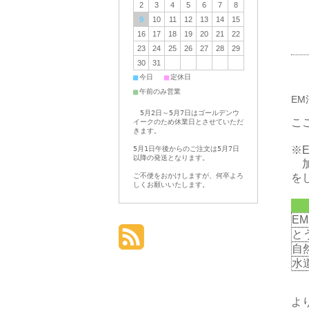
2
3
4
5
6
7
8
9
10
11
12
13
14
15
16
17
18
19
20
21
22
23
24
25
26
27
28
29
30
31
■
■
今日
定休日
■
午前のみ営業
E
5月2日～5月7日はゴールデンウ
こ
イークのため休業日とさせていただ
きます。
※
5月1日午後からのご注文は5月7日
以降の発送となります。
加
ご不便をおかけしますが、何卒よろ
を
しくお願いいたします。
EM
と
自
水
よ