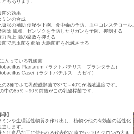
こともあります。
酸菌の効果
タミンの合成
化吸収の補助 便秘や下痢、食中毒の予防、血中コレステロール
染防除 風邪、ゼンソクを予防したりガンを予防、抑制する
疫力向上 腸の腐敗を抑える
酸菌で悪玉菌を退治 大腸菌群を死滅させる
Mに入っている乳酸菌
ctobacillus Plantarum（ラクトバチリス プランタラム）
ctobacillus Casei（ラクトバチルス カゼイ）
上の2種でホモ乳酸醗酵菌で37℃～40℃が増殖温度です。
Mの中の85％～90％前後がこの乳酸桿菌です。
酵母】
タミンや生理活性物質を作り出し、植物や他の有効菌の活性化
促進します。
母とは食品加工に使われる代表的な菌で5～10ミクロンの大き