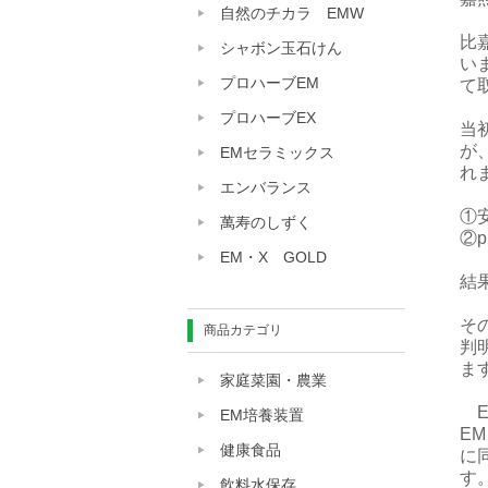
自然のチカラ EMW
比
シャボン玉石けん
い
プロハーブEM
て
プロハーブEX
当
が
EMセラミックス
れ
エンバランス
①
萬寿のしずく
②
EM・X GOLD
結
そ
商品カテゴリ
判
ま
家庭菜園・農業
E
EM培養装置
E
健康食品
に
す
飲料水保存