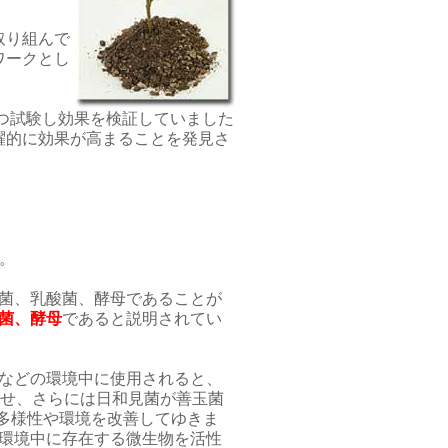
取り組んで
ワークとし
とつ試験し効果を検証していました
躍的に効果が高まることを発見さ
た。
細菌、乳酸菌、酵母であることが
菌、酵母
であると説明されてい
などの環境中に使用されると、
させ、さらには日和見菌が善玉菌
多様性や環境を改善してゆきま
、環境中に存在する微生物を活性