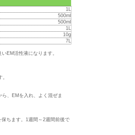
1L
500ml
500ml
1L
10g
7L
良いEM活性液になります。
す。
から、EMを入れ、よく混ぜま
を保ちます。1週間～2週間前後で