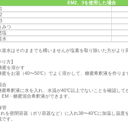
EM2、3を使用した場合
1
2
3
うみつ
然塩
道水
水道水はそのままでも構いませんが塩素を取り除いた方がより
作り方】
 糖蜜を溶かす
蜜をお湯（40〜50℃）でよく溶かして、糖蜜希釈液を作りま
 混合
蜜希釈液に水を入れ、水温が40℃以上でないことを確認して
。EM・糖蜜混合希釈液ができます。
 保管
れを密閉容器（ポリ容器など）に入れ38〜40℃に加温し温度
成です。