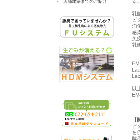
る
店舗建築までのご紹介
乳
ビ
消
感
免
乳
E
La
La
以
E
【
ビ
を
酵