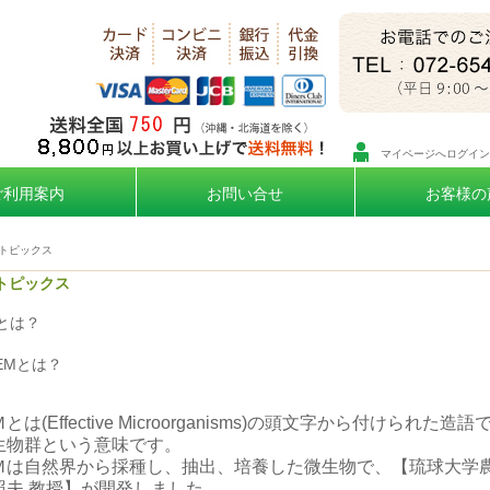
マイページへログイン
ご利用案内
お問い合せ
お客様の
トピックス
トピックス
とは？
EMとは？
とは(Effective Microorganisms)の頭文字から付けられた造
生物群という意味です。
Ｍは自然界から採種し、抽出、培養した微生物で、【琉球大学
照夫 教授】が開発しました。