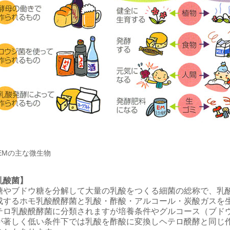
EMの主な微生物
乳酸菌】
糖やブドウ糖を分解して大量の乳酸をつくる細菌の総称で、乳
成するホモ乳酸醗酵菌と乳酸・酢酸・アルコール・炭酸ガスを
テロ乳酸醗酵菌に分類されますが培養条件やグルコース（ブド
が著しく低い条件下では乳酸を酢酸に変換しヘテロ醗酵と同じ