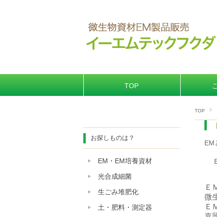
TOP
TOP
お探しものは？
EM
EM・EM培養資材
光合成細菌
ＥＭ
生ごみ堆肥化
微
Ｅ
土・肥料・測定器
嘉