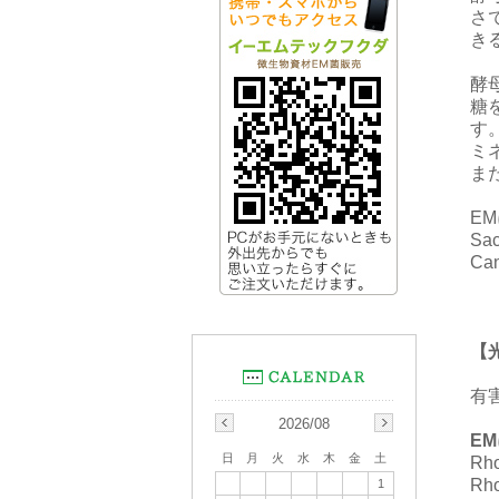
さ
き
酵
糖
す
ミ
ま
E
Sa
Ca
【
有
2026/08
E
日
月
火
水
木
金
土
Rh
Rh
1