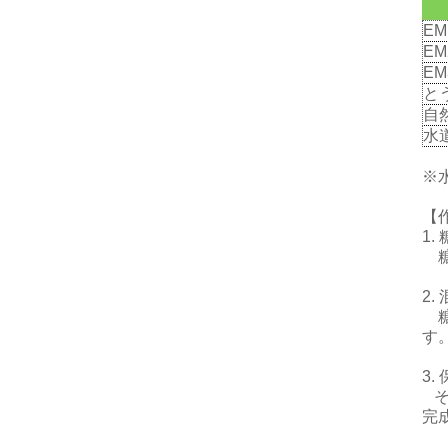
EM
EM
EM
と
自
水
※
【
1.
糖
2.
糖
す
3.
そ
完