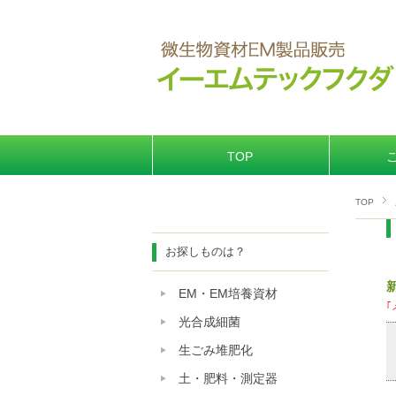
TOP
TOP
お探しものは？
EM・EM培養資材
｢
光合成細菌
生ごみ堆肥化
土・肥料・測定器