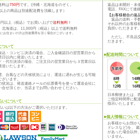
送料は
750円
です。(沖縄・北海道をのぞく。
返品は未開封・未
電話、FAXにて連
kg以上の商品は別途配送費を頂戴します）
【お客様都合の返
返品の送料・手数
800円以上（税込）でお買い上げで
送料無料！
それ以外のお客様
負担いただきます
、北海道は、11,000円（税込）以上で送料無料
にお住まいの方は別途費用を頂く場合がございます。
ただし、不良品交
だきます。
について
振込・コンビニ決済の場合、ご入金確認日の翌営業日から
■配送時間について
業日以内に発送いたします。
ド・代引決済の場合、ご注文日の翌営業日から３営業日以
発送いたします。
雪、台風などの天候状況により、運送に遅れが生じる可能
ございます。
の状況は、発送連絡メールの伝票番号を使って運送会社に
い合せ頂くか、当店までお問い合わせください。
日本郵便または、
ご指定時間帯に配
払いについて
指示いたします。
払いは以下の方法がご選択いただけます。
■個人情報について
お客様からお預か
ドレスなど)を、 
があった場合以外
いません。