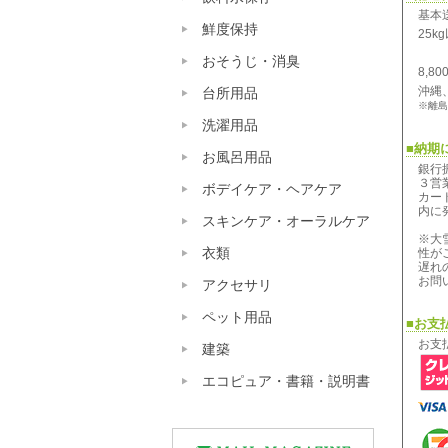
基本
鮮度保持
25
おそうじ・消臭
8,
沖縄
台所用品
※離島
洗濯用品
■納期
お風呂用品
銀行
３営
ボデイケア・ヘアケア
カー
内に
スキンケア・オーラルケア
※大
衣類
性が
遅れ
お問
アクセサリ
ペット用品
■お支
お支
建築
エコピュア・書籍・説明書