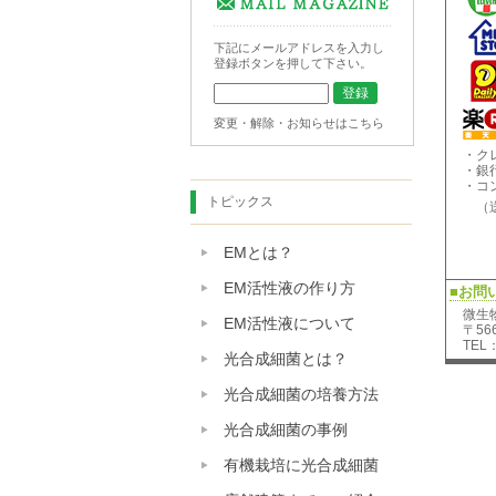
下記にメールアドレスを入力し
登録ボタンを押して下さい。
変更・解除・お知らせはこちら
・ク
・銀
・コ
トピックス
（送
EMとは？
EM活性液の作り方
■お問
微生
EM活性液について
〒56
TEL：
光合成細菌とは？
光合成細菌の培養方法
光合成細菌の事例
有機栽培に光合成細菌