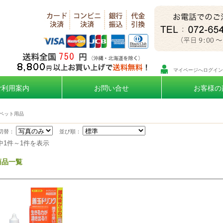
マイページへログイン
ご利用案内
お問い合せ
お客様の
ペット用品
切替：
並び順：
中1件～1件を表示
商品一覧