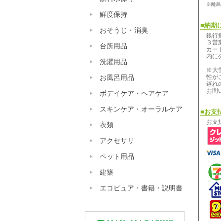
※離島
鮮度保持
■納期
おそうじ・消臭
銀行
３営
台所用品
カー
内に
洗濯用品
※大
性が
お風呂用品
遅れ
お問
ボデイケア・ヘアケア
スキンケア・オーラルケア
■お支
お支
衣類
アクセサリ
ペット用品
建築
エコピュア・書籍・説明書