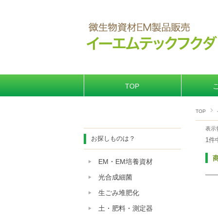
TOP
TOP
表示
お探しものは？
1件
EM・EM培養資材
光合成細菌
生ごみ堆肥化
土・肥料・測定器