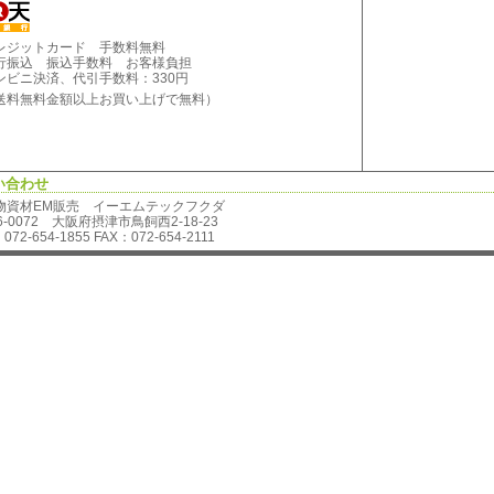
レジットカード 手数料無料
行振込 振込手数料 お客様負担
ンビニ決済、代引手数料：330円
料無料金額以上お買い上げで無料）
い合わせ
物資材EM販売 イーエムテックフクダ
6-0072 大阪府摂津市鳥飼西2-18-23
072-654-1855 FAX：072-654-2111