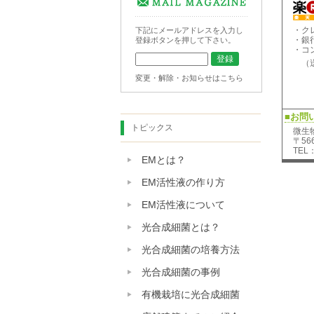
・ク
下記にメールアドレスを入力し
・銀
登録ボタンを押して下さい。
・コ
（送
変更・解除・お知らせはこちら
■お問
トピックス
微生
〒56
TEL：
EMとは？
EM活性液の作り方
EM活性液について
光合成細菌とは？
光合成細菌の培養方法
光合成細菌の事例
有機栽培に光合成細菌