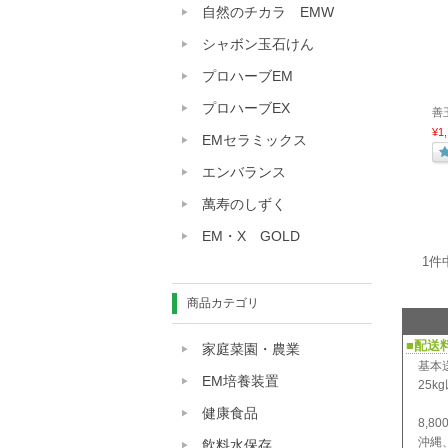
自然のチカラ EMW
シャボン玉石けん
プロハーブEM
プロハーブEX
善
¥1
EMセラミックス
エンバランス
萬寿のしずく
EM・X GOLD
1件
商品カテゴリ
■配送
家庭菜園・農業
基本
EM培養装置
25
健康食品
8,
沖縄
飲料水保存