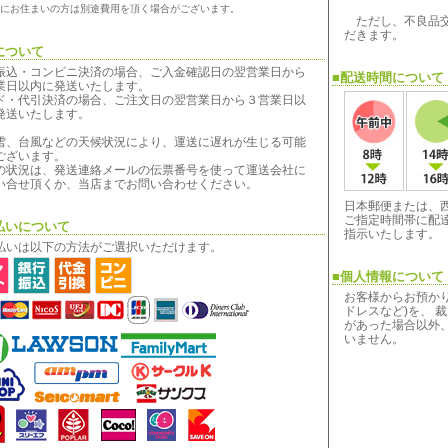
にお住まいの方は別途費用を頂く場合がございます。
ただし、不良品交
だきます。
について
振込・コンビニ決済の場合、ご入金確認日の翌営業日から
■配送時間について
業日以内に発送いたします。
ド・代引決済の場合、ご注文日の翌営業日から３営業日以
発送いたします。
雪、台風などの天候状況により、運送に遅れが生じる可能
ございます。
の状況は、発送連絡メールの伝票番号を使って運送会社に
い合せ頂くか、当店までお問い合わせください。
日本郵便または、
ご指定時間帯に配
払いについて
指示いたします。
払いは以下の方法がご選択いただけます。
■個人情報について
お客様からお預か
ドレスなど)を、 
があった場合以外
いません。