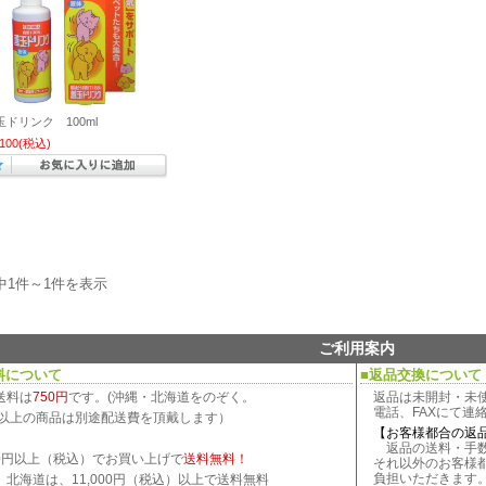
玉ドリンク 100ml
,100
(税込)
中1件～1件を表示
ご利用案内
料について
■返品交換について
送料は
750円
です。(沖縄・北海道をのぞく。
返品は未開封・未
電話、FAXにて連
kg以上の商品は別途配送費を頂戴します）
【お客様都合の返
返品の送料・手数
800円以上（税込）でお買い上げで
送料無料！
それ以外のお客様
負担いただきます
、北海道は、11,000円（税込）以上で送料無料