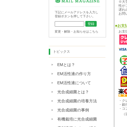
※大
性が
遅れ
下記にメールアドレスを入力し
お問
登録ボタンを押して下さい。
■お支
お支
変更・解除・お知らせはこちら
トピックス
EMとは？
EM活性液の作り方
EM活性液について
光合成細菌とは？
・ク
光合成細菌の培養方法
・銀
・コ
光合成細菌の事例
（送
有機栽培に光合成細菌