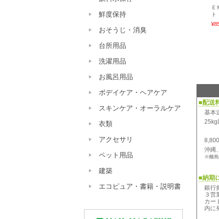
Ｅ
鮮度保持
ト
¥8
おそうじ・消臭
台所用品
洗濯用品
お風呂用品
ボデイケア・ヘアケア
■配送
スキンケア・オーラルケア
基本
25
衣類
アクセサリ
8,
沖縄
ペット用品
※離島
建築
■納期
エコピュア・書籍・説明書
銀行
３営
カー
内に