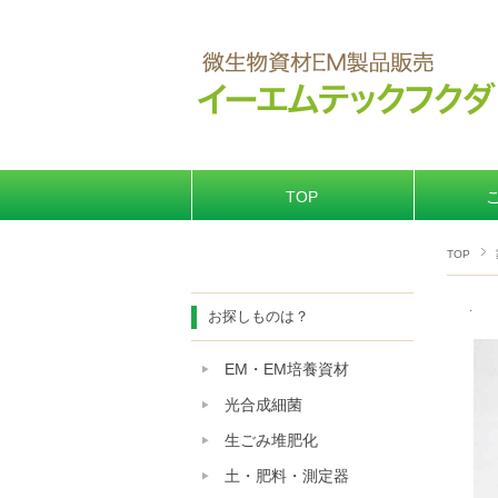
TOP
TOP
.
お探しものは？
EM・EM培養資材
光合成細菌
生ごみ堆肥化
土・肥料・測定器