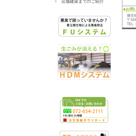
店舗建築までのご紹介
■お問
微生
〒56
TEL：