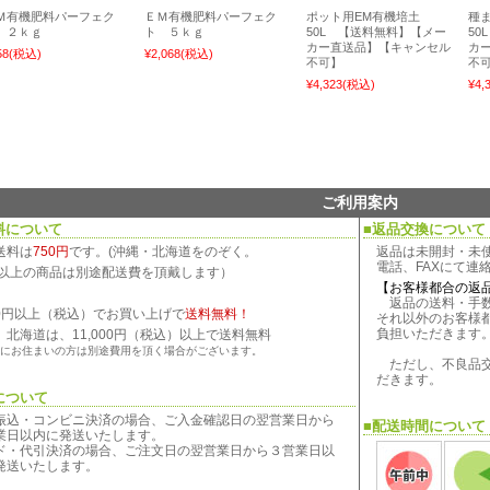
Ｍ有機肥料パーフェク
ＥＭ有機肥料パーフェク
ポット用EM有機培土
種
 ２ｋｇ
ト ５ｋｇ
50L 【送料無料】【メー
50
カー直送品】【キャンセル
カ
58
(税込)
¥2,068
(税込)
不可】
不
¥4,323
(税込)
¥4,
ご利用案内
料について
■返品交換について
送料は
750円
です。(沖縄・北海道をのぞく。
返品は未開封・未
電話、FAXにて連
kg以上の商品は別途配送費を頂戴します）
【お客様都合の返
返品の送料・手数
800円以上（税込）でお買い上げで
送料無料！
それ以外のお客様
負担いただきます
、北海道は、11,000円（税込）以上で送料無料
にお住まいの方は別途費用を頂く場合がございます。
ただし、不良品交
だきます。
について
振込・コンビニ決済の場合、ご入金確認日の翌営業日から
■配送時間について
業日以内に発送いたします。
ド・代引決済の場合、ご注文日の翌営業日から３営業日以
発送いたします。