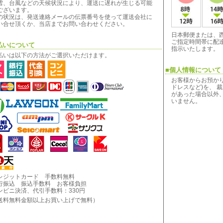
雪、台風などの天候状況により、運送に遅れが生じる可能
ございます。
の状況は、発送連絡メールの伝票番号を使って運送会社に
い合せ頂くか、当店までお問い合わせください。
日本郵便または、
ご指定時間帯に配
払いについて
指示いたします。
払いは以下の方法がご選択いただけます。
■個人情報について
お客様からお預か
ドレスなど)を、 
があった場合以外
いません。
レジットカード 手数料無料
行振込 振込手数料 お客様負担
ンビニ決済、代引手数料：330円
料無料金額以上お買い上げで無料）