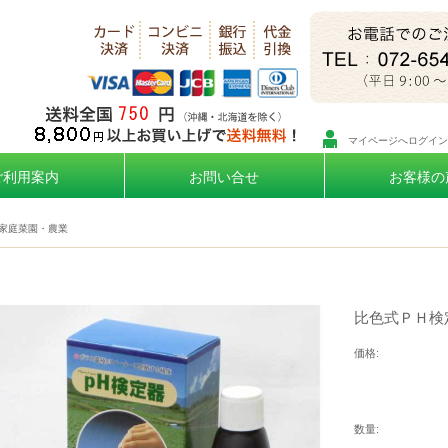
マイページへログイン
ご利用案内
お問い合せ
お客様の
家庭菜園・農業
比色式ＰＨ検定
価格:
数量: