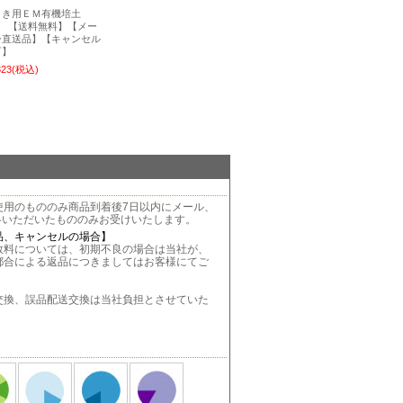
まき用ＥＭ有機培土
L 【送料無料】【メー
ー直送品】【キャンセル
可】
323
(税込)
使用のもののみ商品到着後7日以内にメール、
絡いただいたもののみお受けいたします。
品、キャンセルの場合】
料については、初期不良の場合は当社が、
都合による返品につきましてはお客様にてご
。
換、誤品配送交換は当社負担とさせていた