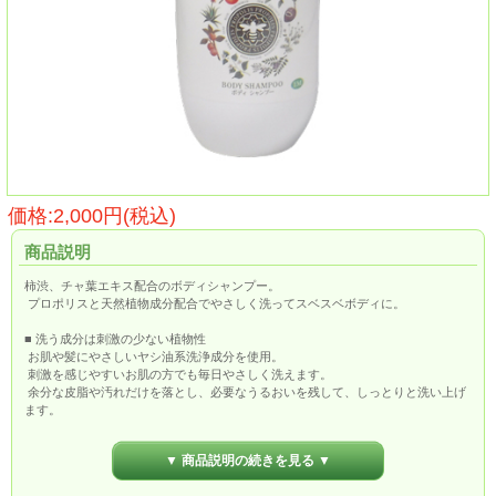
価格:2,000円(税込)
商品説明
柿渋、チャ葉エキス配合のボディシャンプー。
プロポリスと天然植物成分配合でやさしく洗ってスベスベボディに。
■ 洗う成分は刺激の少ない植物性
お肌や髪にやさしいヤシ油系洗浄成分を使用。
刺激を感じやすいお肌の方でも毎日やさしく洗えます。
余分な皮脂や汚れだけを落とし、必要なうるおいを残して、しっとりと洗い上げ
ます。
■ 植物エキスでしっとりうるおうお肌へ
▼ 商品説明の続きを見る ▼
スキンケアに含まれるものと同じ植物エキス(保湿成分・整肌成分)を配合。素肌
をしっとりと、みずみずしく保つうるおい効果でお風呂上がりの乾燥を抑えま