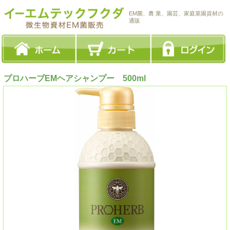
EM菌、農 業、園芸、家庭菜園資材の
通販
プロハーブEMヘアシャンプー 500ml