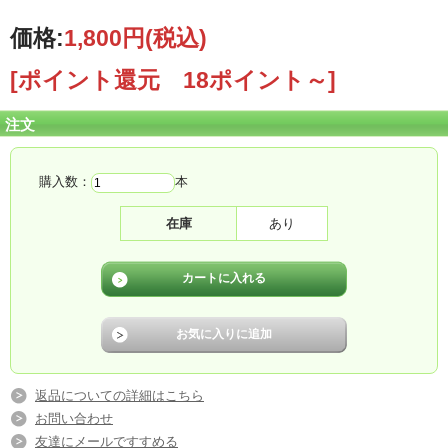
ださい。<br>
そのまま、化粧品類の使用を続けますと症状を悪化させることがありますので、
価格:
1,800円
(税込)
皮膚科専門医等にご相談されることをおすすめします。<br>
(1)使用中、赤味、はれ、かゆみ、刺激等の異常があらわれた場合。<br>
[ポイント還元 18ポイント～]
(2)使用したお肌に、直射日光があたって上記のような異常があらわれた場合。
<br>
2．傷やはれもの、しっしん等異常のある部位にはお使いにならないでください。
注文
<br>
3．保管及び取扱い上の注意<br>
(1)使用後は必ずしっかり蓋をしめてください。<br>
(2)乳幼児の手の届かないところに保管してください。<br>
購入数：
本
(3)極端に高温又は低温の場所、直射日光のあたる場所には保管しないでくださ
い。<br>
4．目に入ったときは、直ちに洗い流してください。<br>
在庫
あり
返品についての詳細はこちら
お問い合わせ
友達にメールですすめる