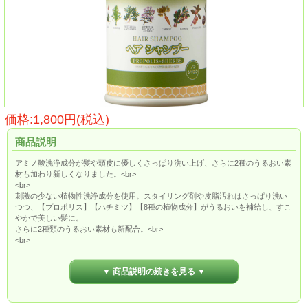
価格:1,800円(税込)
商品説明
アミノ酸洗浄成分が髪や頭皮に優しくさっぱり洗い上げ、さらに2種のうるおい素
材も加わり新しくなりました。<br>
<br>
刺激の少ない植物性洗浄成分を使用。スタイリング剤や皮脂汚れはさっぱり洗い
つつ、【プロポリス】【ハチミツ】【8種の植物成分】がうるおいを補給し、すこ
やかで美しい髪に。
さらに2種類のうるおい素材も新配合。<br>
<br>
内容量：500ml ポンプ式ボトル<br>
リブ仕様・・コンディショナーと区別するため、シャンプーのみポンプの頭上に
▼ 商品説明の続きを見る ▼
突起がついています。<br>
<br>
【使用上の注意】<br>
１．化粧品がお肌に合わないとき、即ち次のような場合には、使用を中止してく