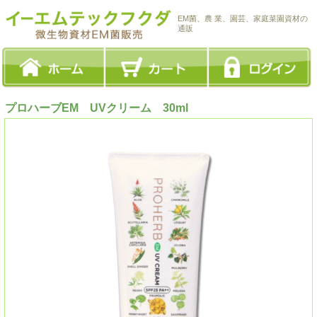
EM菌、農 業、園芸、家庭菜園資材の
通販
プロハーブEM UVクリーム 30ml