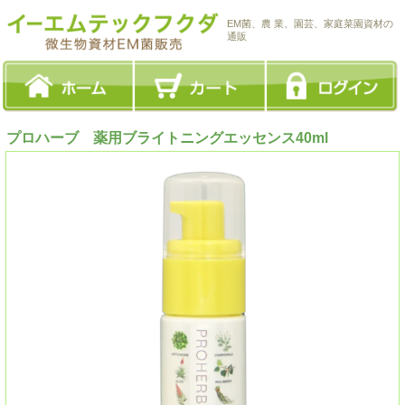
EM菌、農 業、園芸、家庭菜園資材の
通販
プロハーブ 薬用ブライトニングエッセンス40ml